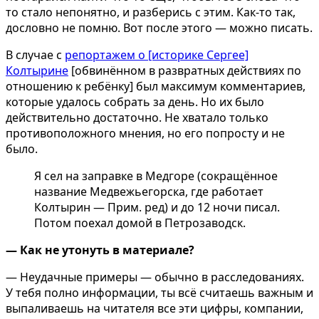
то стало непонятно, и разберись с этим. Как-то так,
дословно не помню. Вот после этого — можно писать.
В случае с
репортажем о [историке Сергее]
Колтырине
[обвинённом в развратных действиях по
отношению к ребёнку] был максимум комментариев,
которые удалось собрать за день. Но их было
действительно достаточно. Не хватало только
противоположного мнения, но его попросту и не
было.
Я сел на заправке в Медгоре (сокращённое
название Медвежьегорска, где работает
Колтырин — Прим. ред) и до 12 ночи писал.
Потом поехал домой в Петрозаводск.
— Как не утонуть в материале?
— Неудачные примеры — обычно в расследованиях.
У тебя полно информации, ты всё считаешь важным и
выпаливаешь на читателя все эти цифры, компании,