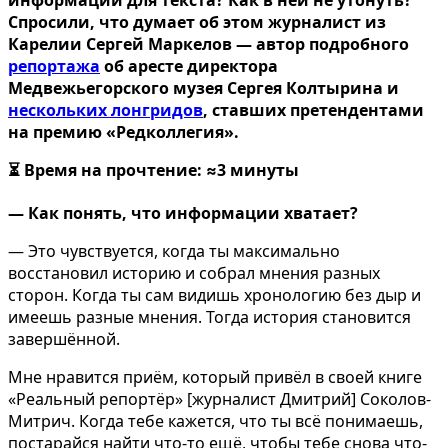
информации для текста? Как в ней не утонуть?
Спросили, что думает об этом журналист из
Карелии Сергей Маркелов — автор подробного
репортажа
об аресте директора
Медвежьегорского музея Сергея Колтырина и
нескольких лонгридов
, ставших претендентами
на премию «Редколлегия».
⏳ Время на прочтение: ≈3 минуты
— Как понять, что информации хватает?
— Это чувствуется, когда ты максимально
восстановил историю и собрал мнения разных
сторон. Когда ты сам видишь хронологию без дыр и
имеешь разные мнения. Тогда история становится
завершённой.
Мне нравится приём, который привёл в своей книге
«Реальный репортёр» [журналист Дмитрий] Соколов-
Митрич. Когда тебе кажется, что ты всё понимаешь,
постарайся найти что-то ещё, чтобы тебе снова что-