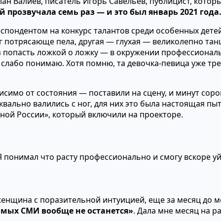
ан Валиев, писатель Игорь Савельев, публицист, которы
прозвучала семь раз — и это был январь 2021 года
спондентом на конкурс талантов среди особенных детей
г потрясающе пела, другая — глухая — великолепно тан
раз попасть ложкой о ложку — в окружении профессиона
р слабо понимаю. Хотя помню, та девочка-певица уже тре
исимо от состояния — поставили на сцену, и минут сор
вально валились с ног, для них это была настоящая пыт
иной России», который включили на проекторе.
 Я понимал что расту профессионально и смогу вскоре 
 женщина с поразительной интуицией, еще за месяц до м
имых СМИ вообще не останется»
. Дала мне месяц на ра