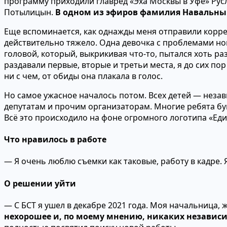
программу приходили главред «Эха Москвы в Уфе» Русл
Потылицын.
В одном из эфиров фамилия Навальный 
Еще вспоминается, как однажды меня отправили корре
действительно тяжело. Одна девочка с проблемами но
головой, который, выкрикивая что-то, пытался хоть 
раздавали первые, вторые и третьи места, я до сих по
ни с чем, от обиды она плакала в голос.
Но самое ужасное началось потом. Всех детей — незав
депутатам и прочим организаторам. Многие ребята бук
Всё это происходило на фоне огромного логотипа «Ед
Что нравилось в работе
— Я очень люблю съемки как таковые, работу в кадре.
О решении уйти
— С БСТ я ушел в декабре 2021 года. Моя начальница,
нехорошее и, по моему мнению, никаких независ