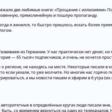
 лежали две любимые книги: «Прощание с иллюзиями» П
новенную, прямолинейную и пошлую пропаганду.
 Когда я женился, то быстро пришлось искать более при
логом.
 Развиваем из Германии. У нас практически нет денег, но
ория — 65 тысяч подписчиков, и очень не хочется прост
 о регионе, не находясь на месте. Некоторые писали в к
то если уехали, то уже молчите. Но многие нас горячо 
рироваться, а мы новости пишем и эфирим в 6 утра (из
 авторитетные в определённых кругах люди писали мне, 
 быть, со временем вернуться на один из телеканалов. Н