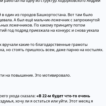
й работал на одну из структур Ходорковского Андрей
.
 в один из городов Башкортостана. Вот там было
цевала. А был ещё мальчик-ложечник с запрокинутой
льных ложечников. По какому принципу потом
тий год подряд приезжала на конкурс и снова уехала
ок вручали какие-то благодарственные грамоты
ка, но стоять пришлось всем, даже парню на костылях.
уйти на повышение. Это мотивировало.
оего ухода сказала:
«В 22‑м будет что-то очень
здумья, хочу ли я остаться или уйти. Этот месяц я