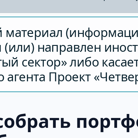
 материал (информаци
и (или) направлен инос
ый сектор» либо касае
 агента Проект «Четве
 собрать порт