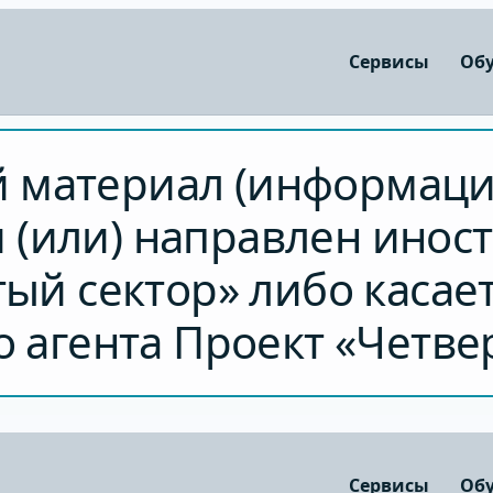
Сервисы
Об
 материал (информаци
и (или) направлен инос
ый сектор» либо касае
 агента Проект «Четве
Сервисы
Об