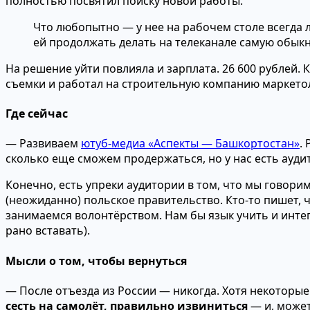
полностью посвятил поиску новой работы.
Что любопытно — у нее на рабочем столе всегда
ей продолжать делать на телеканале самую обык
На решение уйти повлияла и зарплата. 26 600 рублей.
съемки и работал на строительную компанию маркето
Где сейчас
— Развиваем
ютуб-медиа «Аспекты — Башкортостан»
.
сколько еще сможем продержаться, но у нас есть аудит
Конечно, есть упреки аудитории в том, что мы говорим
(неожиданно) польское правительство. Кто-то пишет, ч
занимаемся волонтёрством. Нам бы язык учить и интег
рано вставать).
Мысли о том, чтобы вернуться
— После отъезда из России — никогда. Хотя некоторые
сесть на самолёт, правильно извиниться
— и, может