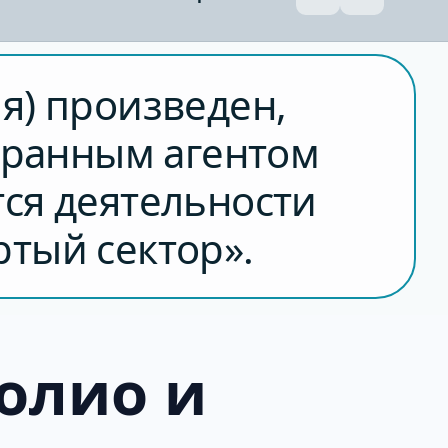
я) произведен,
транным агентом
тся деятельности
ртый сектор».
фолио и