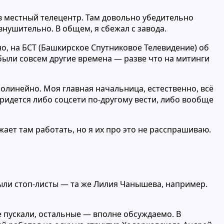
 в местный телецентр. Там довольно убедительно
внушительно. В общем, я сбежал с завода.
о, на БСТ (Башкирское Спутниковое Телевидение) об
были совсем другие времена — разве что на митинги
молинейно. Моя главная начальница, естественно, всё
придется либо соцсети по-другому вести, либо вообще
жает там работать, но я их про это не расспрашиваю.
ыли стоп-листы — та же Лилия Чанышева, например.
е пускали, остальные — вполне обсуждаемо. В