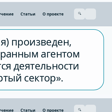
учение
Статьи
О проекте
🔍
я) произведен,
транным агентом
тся деятельности
ртый сектор».
учение
Статьи
О проекте
🔍